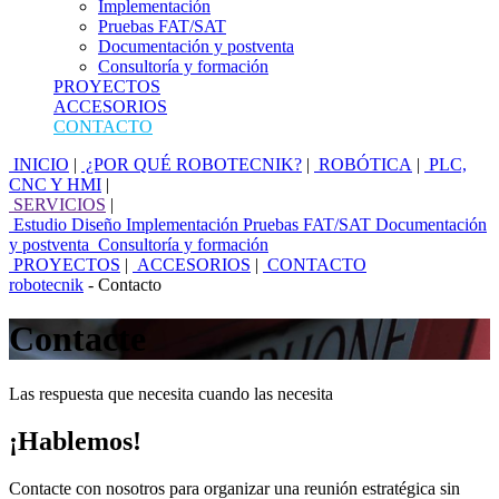
Implementación
Pruebas FAT/SAT
Documentación y postventa
Consultoría y formación
PROYECTOS
ACCESORIOS
CONTACTO
INICIO
|
¿POR QUÉ ROBOTECNIK?
|
ROBÓTICA
|
PLC,
CNC Y HMI
|
SERVICIOS
|
Estudio
Diseño
Implementación
Pruebas FAT/SAT
Documentación
y postventa
Consultoría y formación
PROYECTOS
|
ACCESORIOS
|
CONTACTO
robotecnik
- Contacto
Contacte
Las respuesta que necesita cuando las necesita
¡Hablemos!
Contacte con nosotros para organizar una reunión estratégica sin