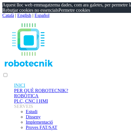
Aquest lloc web emmagatzema dades, com ara galetes, per permetre la fu
Rebutjar cookies no essencials
Permetre cookies
Català
|
English
|
Español
INICI
PER QUÈ ROBOTECNIK?
ROBÒTICA
PLC, CNC I HMI
SERVEIS
Estudi
Disseny
Implementació
Proves FAT/SAT