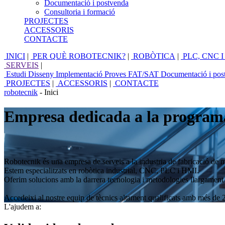
Documentació i postvenda
Consultoria i formació
PROJECTES
ACCESSORIS
CONTACTE
INICI
|
PER QUÈ ROBOTECNIK?
|
ROBÒTICA
|
PLC, CNC I
SERVEIS
|
Estudi
Disseny
Implementació
Proves FAT/SAT
Documentació i pos
PROJECTES
|
ACCESSORIS
|
CONTACTE
robotecnik
- Inici
Empresa dedicada a la program
Robotecnik és una empresa de serveis a la industria de fabricació de 
Estem especialitzats en robòtica industrial, CNC, PLC i HMI.
Oferim solucions amb la darrera tecnologia i metodologies llargament
Accedeixi al nostre equip de tècnics altament qualificats amb més de 
L'ajudem a: