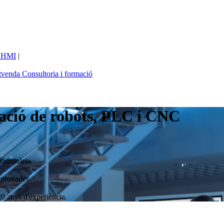
 HMI
|
tvenda
Consultoria i formació
ació de robots, PLC i CNC
maquinària.
 provades.
20 anys d'experiència.